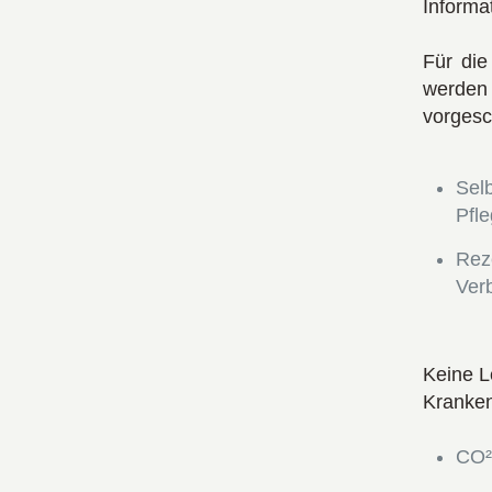
Informa
Für die
werde
vorgesc
Selb
Pfl
Rez
Ver
Keine L
Kranken
CO²