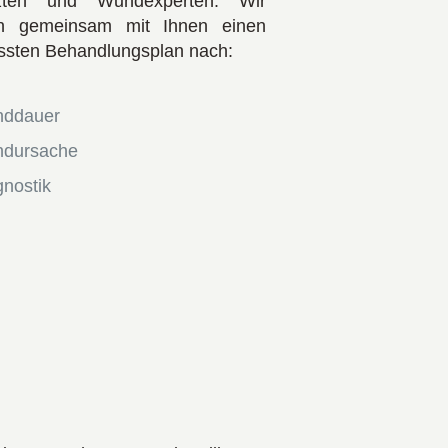
zten und Wundexperten. Wir
len gemeinsam mit Ihnen einen
sten Behandlungsplan nach:
ddauer
dursache
gnostik