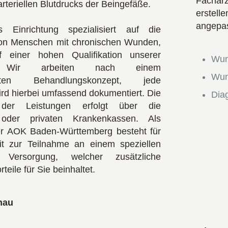
Fachär
teriellen Blutdrucks der Beingefäße.
erstel
angepas
 Einrichtung spezialisiert auf die
on Menschen mit chronischen Wunden,
f einer hohen Qualifikation unserer
Wun
er. Wir arbeiten nach einem
Wun
asierten Behandlungskonzept, jede
rd hierbei umfassend dokumentiert. Die
Dia
der Leistungen erfolgt über die
 oder privaten Krankenkassen. Als
er AOK Baden-Württemberg besteht für
it zur Teilnahme an einem speziellen
 Versorgung, welcher zusätzliche
teile für Sie beinhaltet.
nau