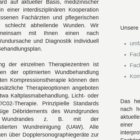
d auf aktueller Basis, medizinischer
n einer interdisziplinären Kooperation
assenen Fachärzten und pflegerischen
n schlecht abheilende Wunden. Wir
Unsere 
gemeinsam mit Ihnen einen nach
ndursache und Diagnostik individuell
umf
Behandlungsplan.
Fac
ng der einzelnen Therapiezentren ist
Fac
Neben der optimierten Wundbehandlung
Kom
rten Kompressionstherapie können den
usätzliche Therapieoptionen angeboten
twa Kaltplasmabehandlung, Licht- oder
Das he
f/C02-Therapie. Prinzipielle Standards
nach h
ßige Débridements des Wundgrundes
aktuell
Wundrandes z. B. mit der
einer
sistierten Wundreinigung (UAW). Alle
interp
gen über Dopplersonographiegeräte zur