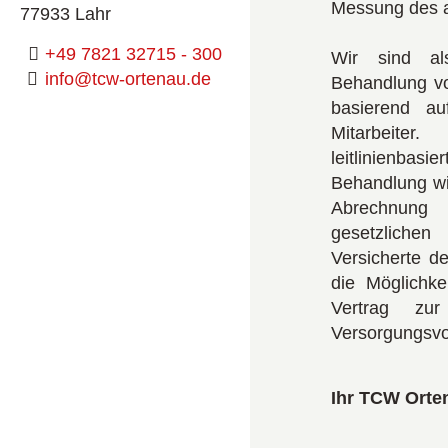
Messung des ar
77933 Lahr
+49 7821 32715 - 300
Wir sind als
info@tcw-ortenau.de
Behandlung v
basierend au
Mitarbeit
leitlinienb
Behandlung wi
Abrechnung 
gesetzlichen
Versicherte d
die Möglichke
Vertrag zur
Versorgungsvor
Ihr TCW Orte