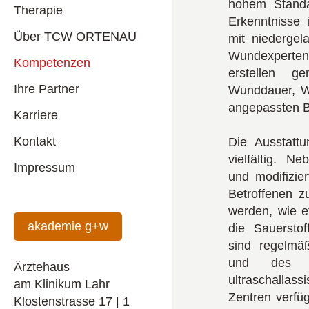
hohem Standar
Therapie
Erkenntnisse i
Über TCW ORTENAU
mit niedergel
Wundexperte
Kompetenzen
erstellen 
Ihre Partner
Wunddauer, Wu
angepassten 
Karriere
Kontakt
Die Ausstattu
vielfältig. 
Impressum
und modifizie
Betroffenen z
werden, wie e
akademie g+w
die Sauerstof
sind regelmä
und des 
Ärztehaus
ultraschallas
am Klinikum Lahr
Zentren verfü
Klostenstrasse 17 | 1